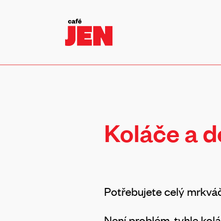
Koláče a d
Potřebujete celý mrkváč
Není problém, tyhle ko