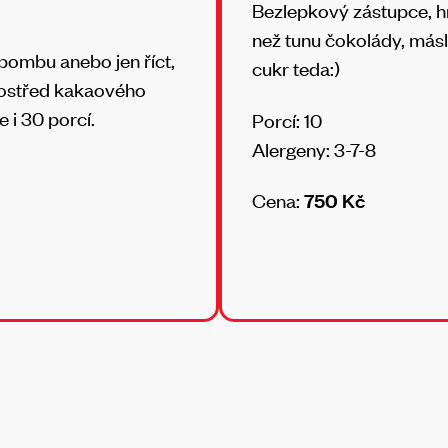
Bezlepkový zástupce, hr
než tunu čokolády, másl
bombu anebo jen říct,
cukr teda:)
prostřed kakaového
e i 30 porcí.
Porcí: 10
Alergeny: 3-7-8
Cena:
750 Kč