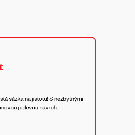
t
tá sázka na jistotu! S nezbytnými
tanovou polevou navrch.