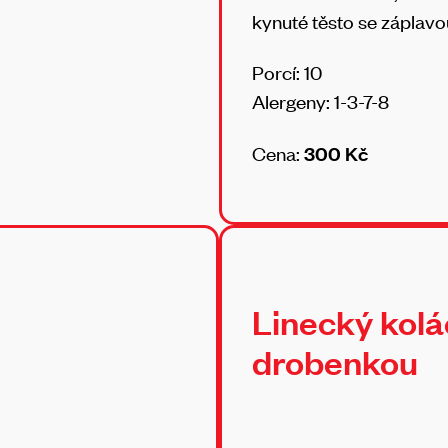
kynuté těsto se záplav
Porcí: 10
Alergeny: 1-3-7-8
Cena:
300 Kč
Linecký kolá
drobenkou