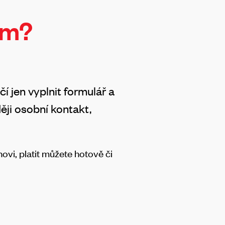
ám?
ačí jen vyplnit formulář a
ěji osobní kontakt,
.
vi, platit můžete hotově či