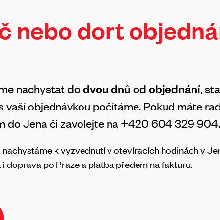
áč nebo dort objedn
me nachystat
do dvou dnů od objednání
, st
 s vaší objednávkou počítáme. Pokud máte rad
ám do Jena či zavolejte na +420 604 329 904
achystáme k vyzvednutí v otevíracích hodinách v Jeno
 i doprava po Praze a platba předem na fakturu.