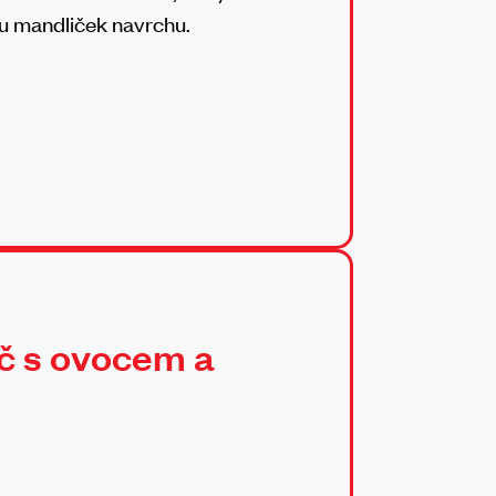
ou mandliček navrchu.
č s ovocem a