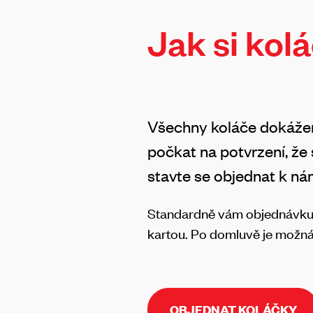
Jak si kol
Všechny koláče dokáže
počkat na potvrzení, že
stavte se objednat k n
Standardně vám objednávku n
kartou. Po domluvě je možná
OBJEDNAT KOLÁČKY