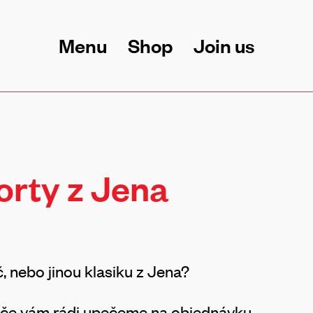
Menu
Shop
Join us
orty z Jena
, nebo jinou klasiku z Jena?
láče vám rádi upečeme na objednávku.