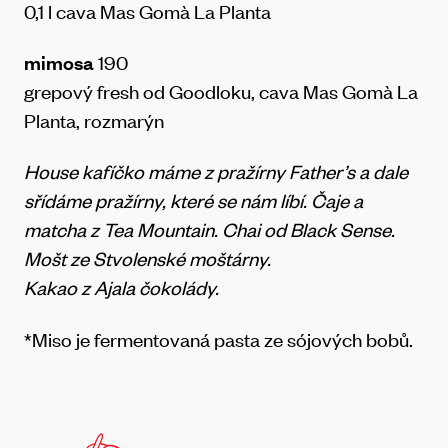
0,1 l cava Mas Gomà La Planta
mimosa
190
grepový fresh od Goodloku, cava Mas Gomà La
Planta, rozmarýn
House kafíčko máme z pražírny Father’s a dale
sřídáme pražírny, které se nám líbí. Čaje a
matcha z Tea Mountain. Chai od Black Sense.
Mošt ze Stvolenské moštárny.
Kakao z Ajala čokolády.
*Miso je fermentovaná pasta ze sójových bobů.