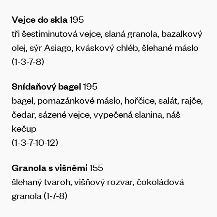
Vejce do skla
195
tři šestiminutová vejce, slaná granola, bazalkový
olej, sýr Asiago, kváskový chléb, šlehané máslo
(1-3-7-8)
Snídaňový bagel
195
bagel, pomazánkové máslo, hořčice, salát, rajče,
čedar, sázené vejce, vypečená slanina, náš
kečup
(1-3-7-10-12)
Granola s višněmi
155
šlehaný tvaroh, višňový rozvar, čokoládová
granola (1-7-8)