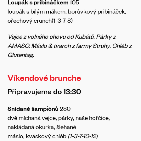
Loupák s pribináčkem
105
loupák s bílým mákem, borůvkový pribináček,
ořechový crunch(1-3-7-8)
Vejce z volného chovu od Kubátů. Párky z
AMASO. Máslo & tvaroh z farmy Struhy. Chléb z
Glutentag.
Víkendové brunche
Připravujeme
do 13:30
Snídaně šampiónů
280
dvě míchaná vejce, párky, naše hořčice,
nakládaná okurka, šlehané
máslo, kváskový chléb
(1-3-7-10-12
)