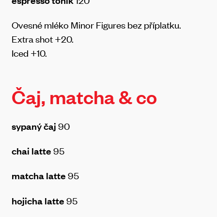
espresso tonik
120
Ovesné mléko Minor Figures bez příplatku.
Extra shot +20.
Iced +10.
Čaj, matcha & co
sypaný čaj
90
chai latte
95
matcha latte
95
hojicha latte
95