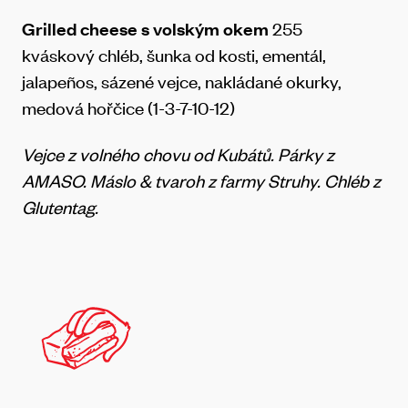
Grilled cheese s volským okem
255
kváskový chléb, šunka od kosti, ementál,
jalapeños, sázené vejce, nakládané okurky,
medová hořčice (1-3-7-10-12)
Vejce z volného chovu od Kubátů. Párky z
AMASO. Máslo & tvaroh z farmy Struhy. Chléb z
Glutentag.