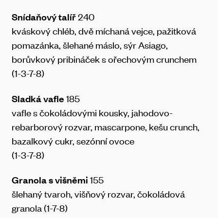
Snídaňový talíř
240
kváskový chléb, dvě míchaná vejce, pažitková
pomazánka, šlehané máslo, sýr Asiago,
borůvkový pribináček s ořechovým crunchem
(1-3-7-8)
Sladká vafle
185
vafle s čokoládovými kousky, jahodovo-
rebarborový rozvar, mascarpone, kešu crunch,
bazalkový cukr, sezónní ovoce
(1-3-7-8)
Granola s višněmi
155
šlehaný tvaroh, višňový rozvar, čokoládová
granola (1-7-8)