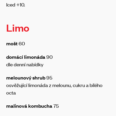
Iced +10.
Limo
mošt
60
domácí limonáda
90
dle denní nabídky
melounový shrub
95
osvěžující limonáda z melounu, cukru a bílého
octa
malinová kombucha
75