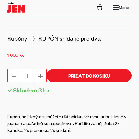
Menu
Kupóny
KUPÓN snídaně pro dva
Původní
Cena:
1 000 Kč
cena:
PŘIDAT DO KOŠÍKU
Skladem
3
ks
kupón, se kterým si můžete dát snídani ve dvou nebo klidně v
jednom a pořádně se napucírovat. Pořídíte za něj třeba 2x
kafíčko, 2x prosecco, 2x snídani.